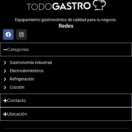
Equipamiento gastronómico de calidad para tu negocio.
Redes
F
I
a
n
c
s
e
t
Categorías
b
a
o
g
o
Gastronomía industrial
r
k
a
Electrodomésticos
m
Refrigeración
Cocción
Contacto
Ubicación