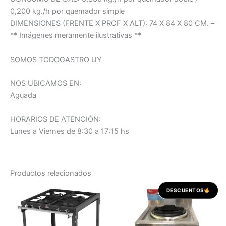
0,200 kg./h por quemador simple
DIMENSIONES (FRENTE X PROF X ALT): 74 X 84 X 80 CM. –
** Imágenes meramente ilustrativas **
SOMOS TODOGASTRO UY
NOS UBICAMOS EN:
Aguada
HORARIOS DE ATENCIÓN:
Lunes a Viernes de 8:30 a 17:15 hs
Productos relacionados
El
El
DESCUENTOS
precio
preci
original
actua
era:
es:
USD 706,00.
USD 6