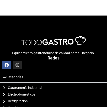
Equipamiento gastronómico de calidad para tu negocio.
Redes
F
I
a
n
c
s
e
t
Categorías
b
a
o
g
o
Gastronomía industrial
r
k
a
Electrodomésticos
m
Refrigeración