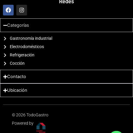
Redes
F
I
a
n
c
s
e
t
Categorías
b
a
o
g
o
Gastronomía industrial
r
k
a
Electrodomésticos
m
Refrigeración
Cocción
Contacto
Ubicación
© 2026 TodoGastro
Powered by