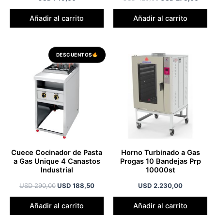
Añadir al carrito
Añadir al carrito
El
El
DESCUENTOS
precio
precio
original
actual
era:
es:
USD 290,00.
USD 188,50.
Cuece Cocinador de Pasta
Horno Turbinado a Gas
a Gas Unique 4 Canastos
Progas 10 Bandejas Prp
Industrial
10000st
USD
290,00
USD
188,50
USD
2.230,00
Añadir al carrito
Añadir al carrito