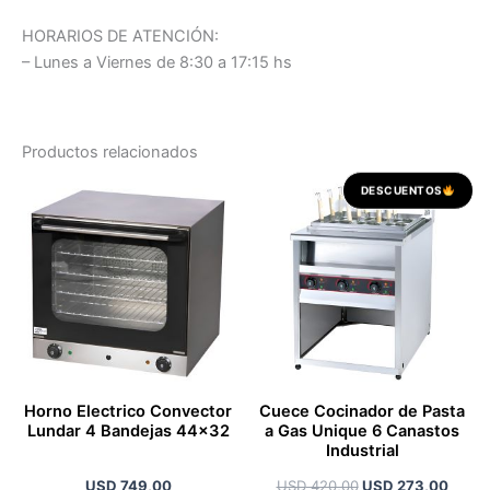
HORARIOS DE ATENCIÓN:
– Lunes a Viernes de 8:30 a 17:15 hs
Productos relacionados
El
El
DESCUENTOS
precio
preci
original
actua
era:
es:
USD 420,00.
USD 2
Horno Electrico Convector
Cuece Cocinador de Pasta
Lundar 4 Bandejas 44×32
a Gas Unique 6 Canastos
Industrial
USD
749,00
USD
420,00
USD
273,00