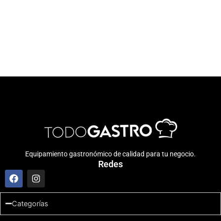
Equipamiento gastronómico de calidad para tu negocio.
Redes
F
I
a
n
c
s
e
t
Categorías
b
a
o
g