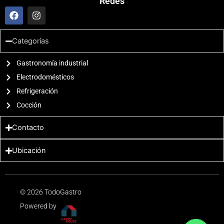
Redes
F
I
a
n
c
s
e
t
Categorías
b
a
o
g
o
Gastronomía industrial
r
k
a
Electrodomésticos
m
Refrigeración
Cocción
Contacto
Ubicación
© 2026 TodoGastro
Powered by