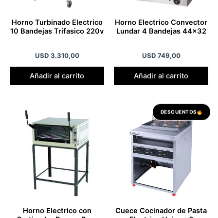
Horno Turbinado Electrico
Horno Electrico Convector
10 Bandejas Trifasico 220v
Lundar 4 Bandejas 44×32
USD
3.310,00
USD
749,00
Añadir al carrito
Añadir al carrito
El
El
DESCUENTOS
precio
preci
original
actua
era:
es:
USD 490,00.
USD 3
Horno Electrico con
Cuece Cocinador de Pasta