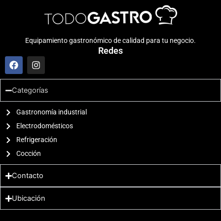
Equipamiento gastronómico de calidad para tu negocio.
Redes
F
I
a
n
c
s
e
t
Categorías
b
a
o
g
o
Gastronomía industrial
r
k
a
Electrodomésticos
m
Refrigeración
Cocción
Contacto
Ubicación