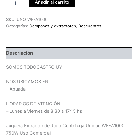
Añadir al carrito
SKU:
UNQ_WF-A1000
Categorías:
Campanas y extractores
,
Descuentos
Descripción
SOMOS TODOGASTRO UY
NOS UBICAMOS EN:
– Aguada
HORARIOS DE ATENCIÓN:
– Lunes a Viernes de 8:30 a 17:15 hs
Juguera Extractor de Jugo Centrífuga Unique WF-A1000
750W Uso Comercial