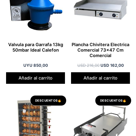
USD 216,00.
USD 1
Valvula para Garrafa 13kg
Plancha Chivitera Electrica
50mbar Ideal Calefon
Comercial 73×47 Cm
Comercial
UYU
850,00
USD
216,00
USD
162,00
Añadir al carrito
Añadir al carrito
El
El
El
El
DESCUENTOS
DESCUENTOS
precio
precio
precio
preci
original
actual
original
actua
era:
es:
era:
es:
USD 1.198,00.
USD 1.150,00.
USD 481,00.
USD 3