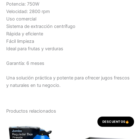
Potencia: 750W
Velocidad: 2800 rpm
Uso comercial
Sistema de extracción centrífugo
Rápida y eficiente
Fácil limpieza
Ideal para frutas y verduras
Garantía: 6 meses
Una solución práctica y potente para ofrecer jugos frescos
y naturales en tu negocio.
Productos relacionados
El
El
DESCUENTOS
precio
precio
original
actual
era:
es: