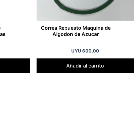
e
Correa Repuesto Maquina de
bas
Algodon de Azucar
UYU
600,00
o
Añadir al carrito