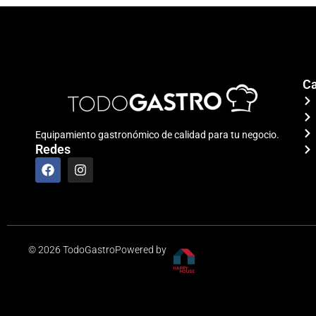
Ca
Equipamiento gastronómico de calidad para tu negocio.
Redes
F
I
a
n
c
s
e
t
b
a
o
g
o
r
© 2026 TodoGastro
k
a
Powered by
m