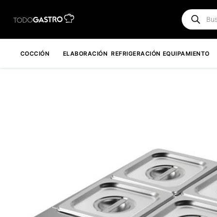
Ir
Búsqueda
al
de
contenido
productos
COCCIÓN
ELABORACIÓN
REFRIGERACIÓN
EQUIPAMIENTO