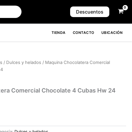
Descuentos
TIENDA
CONTACTO
UBICACIÓN
os
/
Dulces y helados
/ Maquina Chocolatera Comercial
24
era Comercial Chocolate 4 Cubas Hw 24
egoría:
Dulces y helados