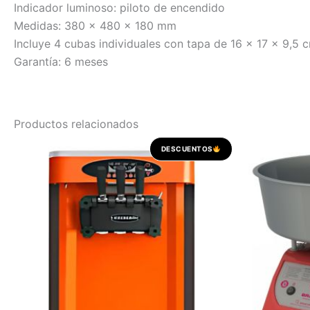
Indicador luminoso: piloto de encendido
Medidas: 380 x 480 x 180 mm
Incluye 4 cubas individuales con tapa de 16 x 17 x 9,5
Garantía: 6 meses
Productos relacionados
El
El
DESCUENTOS
precio
precio
original
actual
era:
es:
USD 2.180,00.
USD 2.053,10.