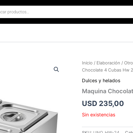
Inicio
/
Elaboración
/
Otr
Chocolate 4 Cubas Hw 
Dulces y helados
Maquina Chocolat
USD
235,00
Sin existencias
SKU:
UNQ_HW-24
Cat