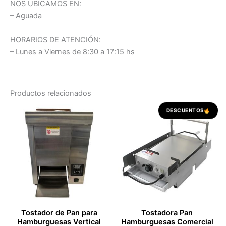
NOS UBICAMOS EN:
– Aguada
HORARIOS DE ATENCIÓN:
– Lunes a Viernes de 8:30 a 17:15 hs
Productos relacionados
El
El
DESCUENTOS
precio
preci
original
actua
era:
es:
USD 481,00.
USD 3
Tostador de Pan para
Tostadora Pan
Hamburguesas Vertical
Hamburguesas Comercial