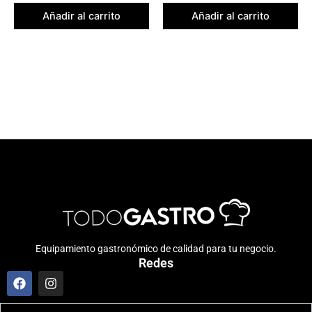
Añadir al carrito
Añadir al carrito
Equipamiento gastronómico de calidad para tu negocio.
Redes
F
I
a
n
c
s