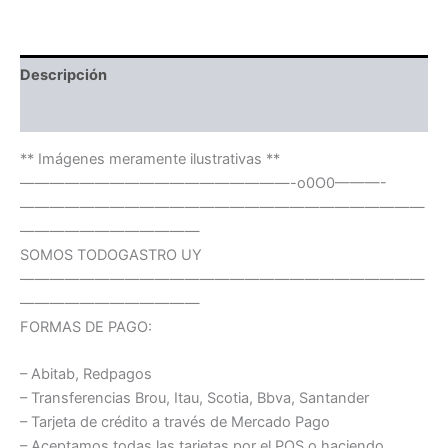
Descripción
Información adicional
** Imágenes meramente ilustrativas **
——————————————————-o0O0———-
———————————————————————————
————————————
SOMOS TODOGASTRO UY
———————————————————————————
————————————
FORMAS DE PAGO:
– Abitab, Redpagos
– Transferencias Brou, Itau, Scotia, Bbva, Santander
– Tarjeta de crédito a través de Mercado Pago
– Aceptamos todas las tarjetas por el POS o haciendo