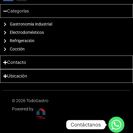
c
s
e
t
Categorías
b
a
o
g
o
Gastronomía industrial
r
k
a
Electrodomésticos
m
Refrigeración
Cocción
Contacto
Ubicación
© 2026 TodoGastro
Powered by
Contáctanos