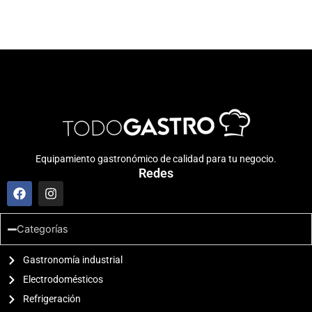
Equipamiento gastronómico de calidad para tu negocio.
Redes
F
I
a
n
c
s
e
t
Categorías
b
a
o
g
o
Gastronomía industrial
r
k
a
Electrodomésticos
m
Refrigeración