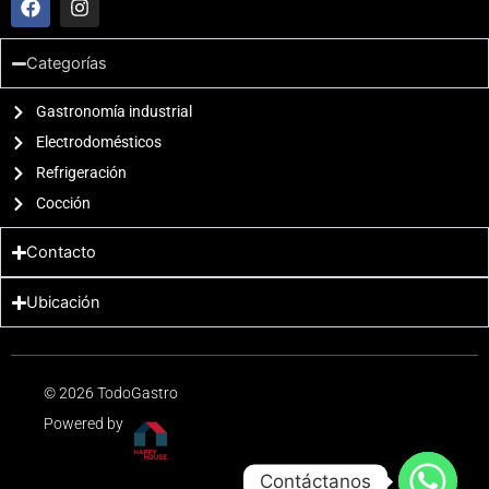
a
n
c
s
e
t
Categorías
b
a
o
g
o
Gastronomía industrial
r
k
a
Electrodomésticos
m
Refrigeración
Cocción
Contacto
Ubicación
© 2026 TodoGastro
Powered by
Contáctanos